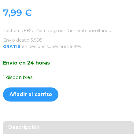
7,99
€
Factura REBU. Para Régimen General consúltanos.
Envío desde 3,95€
GRATIS
en pedidos superiores a 99€
Envío en 24 horas
1 disponibles
Funda
Añadir al carrito
Silicona
Suave
Fucsia
Redmi
12C
Descripción
cantidad