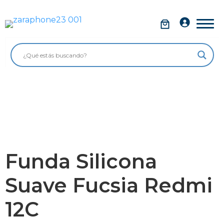
Saltar
al
Móviles
contenido
Impolutos
Relojes
Tablets
Ordenadores
Audio
Funda Silicona
Accesorios
Suave Fucsia Redmi
Garantía Zaraphone
12C