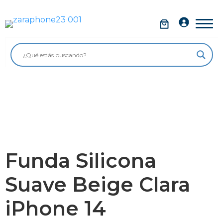
Saltar
al
Móviles
contenido
Impolutos
Relojes
Tablets
Ordenadores
Audio
Funda Silicona
Accesorios
Suave Beige Clara
Garantía Zaraphone
iPhone 14