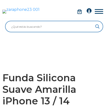
Saltar
al
Móviles
contenido
Impolutos
Relojes
Tablets
Ordenadores
Audio
Funda Silicona
Accesorios
Suave Amarilla
Garantía Zaraphone
iPhone 13 / 14