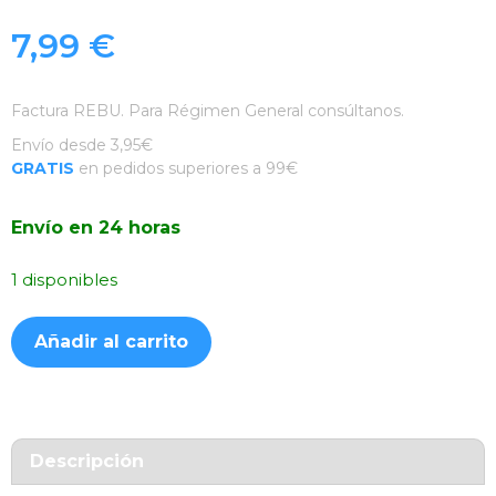
7,99
€
Factura REBU. Para Régimen General consúltanos.
Envío desde 3,95€
GRATIS
en pedidos superiores a 99€
Envío en 24 horas
1 disponibles
Funda
Añadir al carrito
Silicona
Suave
Amarilla
iPhone
13
Descripción
/