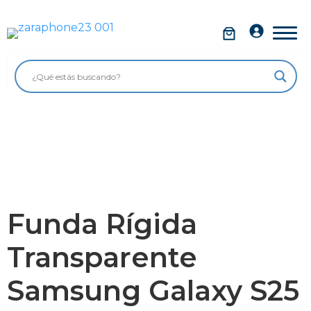
Saltar
al
Móviles
contenido
Impolutos
Relojes
Tablets
Ordenadores
Audio
Funda Rígida
Accesorios
Transparente
Garantía Zaraphone
Samsung Galaxy S25