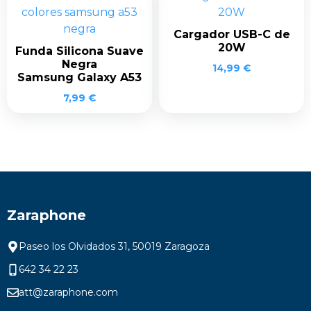
Cargador USB-C de
20W
Funda Silicona Suave
Negra
14,99
€
Samsung Galaxy A53
7,99
€
Zaraphone
Paseo los Olvidados 31, 50019 Zaragoza
642 34 22 23
att@zaraphone.com