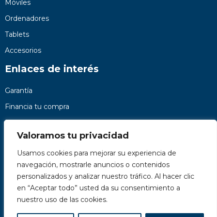
Móviles
Ordenadores
Tablets
Accesorios
Enlaces de interés
Garantía
Financia tu compra
Preguntas frecuentes
Valoramos tu privacidad
Nosotros
Usamos cookies para mejorar su experiencia de
Contacto
navegación, mostrarle anuncios o contenidos
Páginas legales
personalizados y analizar nuestro tráfico. Al hacer clic
Kit Digital
en “Aceptar todo” usted da su consentimiento a
nuestro uso de las cookies.