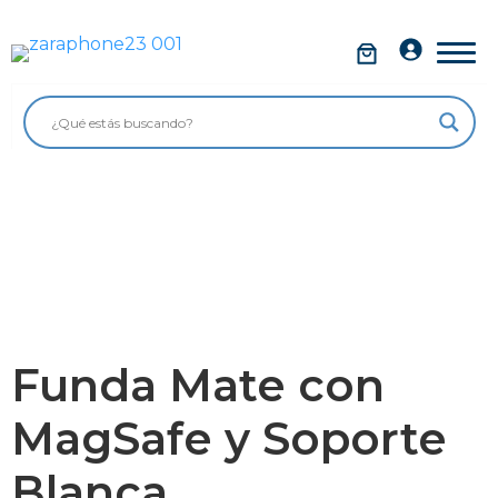
Saltar
al
Móviles
contenido
Impolutos
Relojes
Tablets
Ordenadores
Audio
Accesorios
Funda Mate con
Garantía Zaraphone
MagSafe y Soporte
Blanca