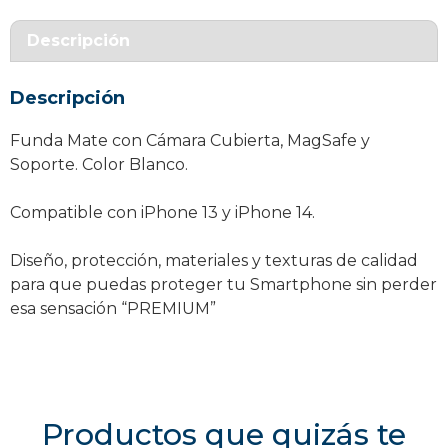
y
Soporte
Descripción
Blanca
iPhone
Descripción
13
/
Funda Mate con Cámara Cubierta, MagSafe y
14
Soporte. Color Blanco.
cantidad
Compatible con iPhone 13 y iPhone 14.
Diseño, protección, materiales y texturas de calidad
para que puedas proteger tu Smartphone sin perder
esa sensación “PREMIUM”
Productos que quizás te