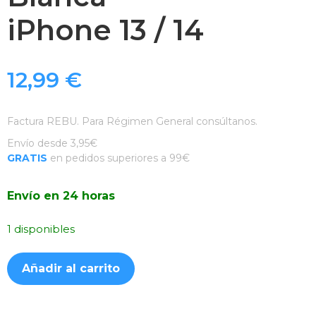
iPhone 13 / 14
12,99
€
Factura REBU. Para Régimen General consúltanos.
Envío desde 3,95€
GRATIS
en pedidos superiores a 99€
Envío en 24 horas
1 disponibles
Funda
Añadir al carrito
Mate
con
MagSafe