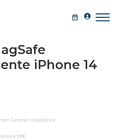
agSafe
rente iPhone 14
men General consúltanos.
iores a 99€