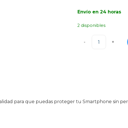
Envío en 24 horas
2 disponibles
Funda
MagSafe
Transparente
iPhone
14
Pro
Max
cantidad
e calidad para que puedas proteger tu Smartphone sin p