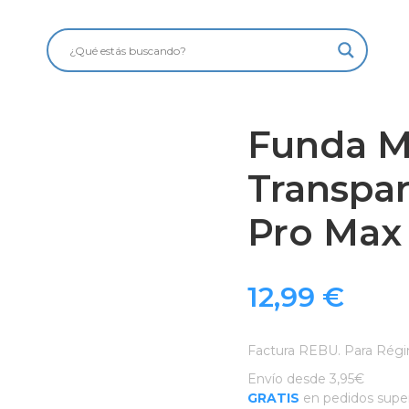
Funda M
Transpa
Pro Max
12,99
€
Factura REBU. Para Régi
Envío desde 3,95€
GRATIS
en pedidos super