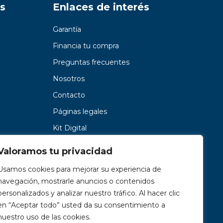
s
Enlaces de interés
Garantía
Financia tu compra
Preguntas frecuentes
Nosotros
Contacto
Páginas legales
Kit Digital
Valoramos tu privacidad
Usamos cookies para mejorar su experiencia de
navegación, mostrarle anuncios o contenidos
personalizados y analizar nuestro tráfico. Al hacer clic
en “Aceptar todo” usted da su consentimiento a
nuestro uso de las cookies.