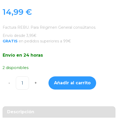
14,99
€
Factura REBU. Para Régimen General consúltanos.
Envío desde 3,95€
GRATIS
en pedidos superiores a 99€
Envío en 24 horas
2 disponibles
Añadir al carrito
Funda
Fibra
de
Carbono
con
Descripción
MagSafe