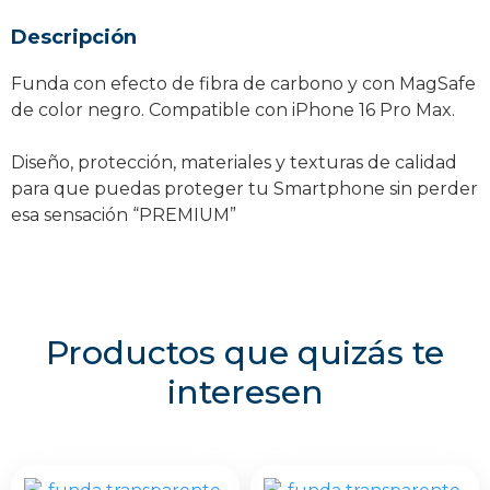
Negro
Descripción
iPhone
16
Funda con efecto de fibra de carbono y con MagSafe
Pro
de color negro. Compatible con iPhone 16 Pro Max.
Max
cantidad
Diseño, protección, materiales y texturas de calidad
para que puedas proteger tu Smartphone sin perder
esa sensación “PREMIUM”
Productos que quizás te
interesen