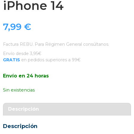
iPhone 14
7,99
€
Factura REBU. Para Régimen General consúltanos.
Envío desde 3,95€
GRATIS
en pedidos superiores a 99€
Envío en 24 horas
Sin existencias
Descripción
Descripción