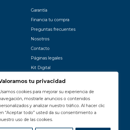
Garantía
Financia tu compra
Preguntas frecuentes
Nosotros
Contacto
Páginas legales
Kit Digital
Valoramos tu privacidad
Usamos cookies para mejorar su experiencia de
navegación, mostrarle anuncios o contenidos
personalizados y analizar nuestro tráfico. Al hacer clic
en “Aceptar todo” usted da su consentimiento a
nuestro uso de las cookies.