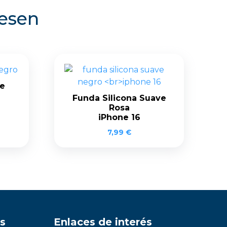
resen
fe
Funda Silicona Suave
Rosa
iPhone 16
7,99
€
s
Enlaces de interés