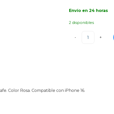
Envío en 24 horas
2 disponibles
Funda
Camaleón
con
MagSafe
Rosa
iPhone
16
cantidad
fe. Color Rosa. Compatible con iPhone 16.