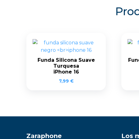
Prod
Funda Silicona Suave
Fun
Turquesa
iPhone 16
7,99
€
Zaraphone
Los 