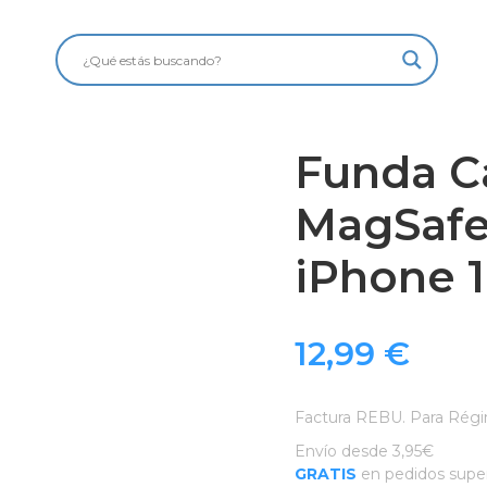
Funda C
MagSafe
iPhone 
12,99
€
Factura REBU. Para Régi
Envío desde 3,95€
GRATIS
en pedidos super