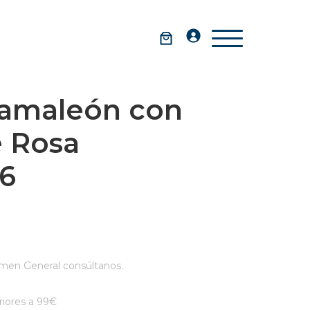
amaleón con
 Rosa
16
men General consúltanos.
iores a 99€