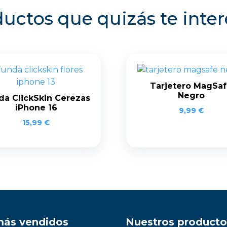
uctos que quizás te inte
Tarjetero MagSa
Negro
da ClickSkin Cerezas
iPhone 16
9,99
€
15,99
€
más vendidos
Nuestros producto