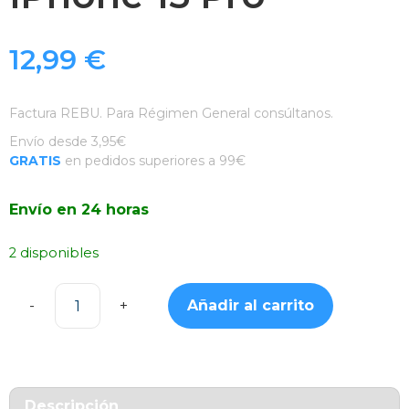
12,99
€
Factura REBU. Para Régimen General consúltanos.
Envío desde 3,95€
GRATIS
en pedidos superiores a 99€
Envío en 24 horas
2 disponibles
Añadir al carrito
Funda
Camaleón
con
MagSafe
Rosa
Descripción