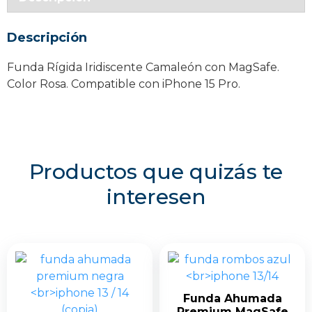
iPhone
15
Descripción
Pro
cantidad
Funda Rígida Iridiscente Camaleón con MagSafe.
Color Rosa. Compatible con iPhone 15 Pro.
Productos que quizás te
interesen
Funda Ahumada
Premium MagSafe