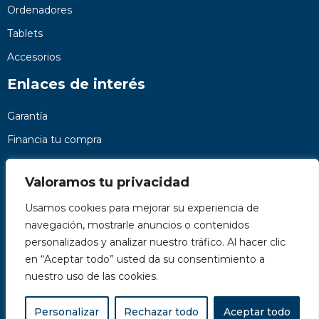
Ordenadores
Tablets
Accesorios
Enlaces de interés
Garantía
Financia tu compra
Preguntas frecuentes
Valoramos tu privacidad
Nosotros
Usamos cookies para mejorar su experiencia de
Contacto
navegación, mostrarle anuncios o contenidos
Páginas legales
personalizados y analizar nuestro tráfico. Al hacer clic
Kit Digital
en “Aceptar todo” usted da su consentimiento a
nuestro uso de las cookies.
Personalizar
Rechazar todo
Aceptar todo