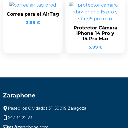
Correa para el AirTag
3,99
€
Protector Cámara
iPhone 14 Pro y
14 Pro Max
5,99
€
Zaraphone
Paseo los Olvidados 31, 50019 Zaragoza
642 34 22 23
att@zaraphone.com