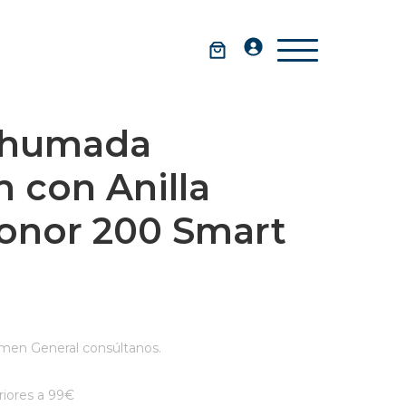
Ahumada
 con Anilla
onor 200 Smart
men General consúltanos.
iores a 99€