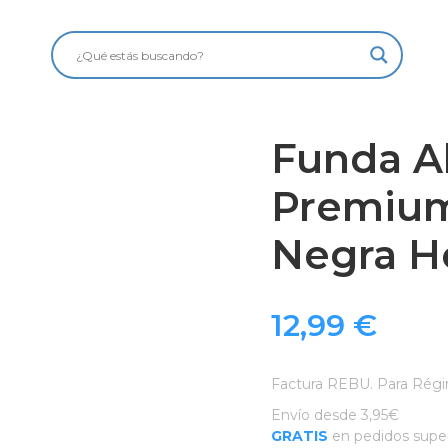
Funda 
Premium
Negra H
12,99
€
Factura REBU. Para Régi
Envío desde 3,95€
GRATIS
en pedidos super