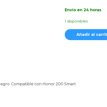
Envío en 24 horas
1 disponibles
Funda
Añadir al carri
Ahumada
Premium
con
Anilla
Negra
Honor
200
Smart
cantidad
egro. Compatible con Honor 200 Smart