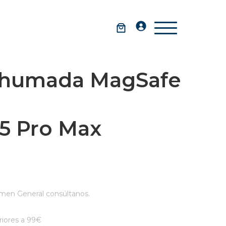
Ahumada MagSafe
15 Pro Max
men General consúltanos.
iores a 99€