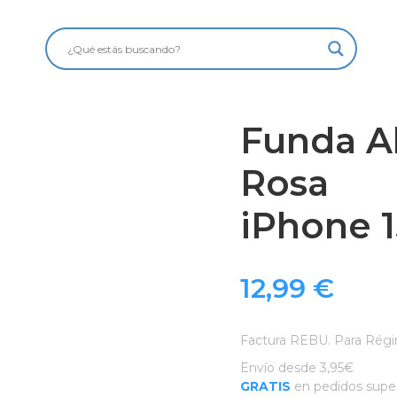
Funda 
Rosa
iPhone 
12,99
€
Factura REBU. Para Régi
Envío desde 3,95€
GRATIS
en pedidos super