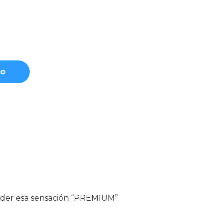
to
erder esa sensación “PREMIUM”