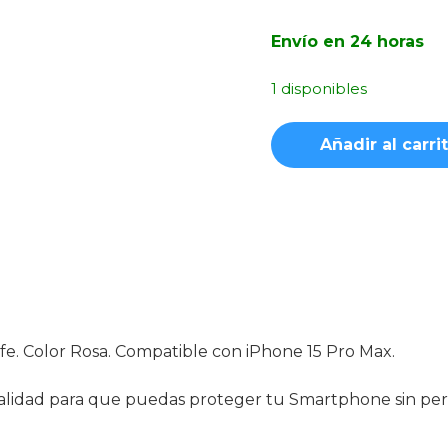
Envío en 24 horas
1 disponibles
Funda
Añadir al carri
Ahumada
MagSafe
Rosa
iPhone
15
Pro
Max
cantidad
 Color Rosa. Compatible con iPhone 15 Pro Max.
e calidad para que puedas proteger tu Smartphone sin p