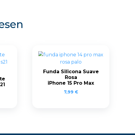
resen
Funda Silicona Suave
Rosa
te
iPhone 15 Pro Max
21
7,99
€