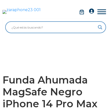
Saltar
al
Móviles
contenido
Impolutos
Relojes
Tablets
Ordenadores
Audio
Funda Ahumada
Accesorios
MagSafe Negro
Garantía Zaraphone
iPhone 14 Pro Max