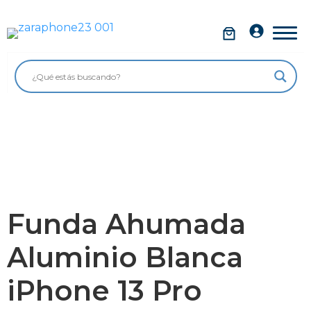
Saltar
al
Móviles
contenido
Impolutos
Relojes
Tablets
Ordenadores
Audio
Funda Ahumada
Accesorios
Aluminio Blanca
Garantía Zaraphone
iPhone 13 Pro