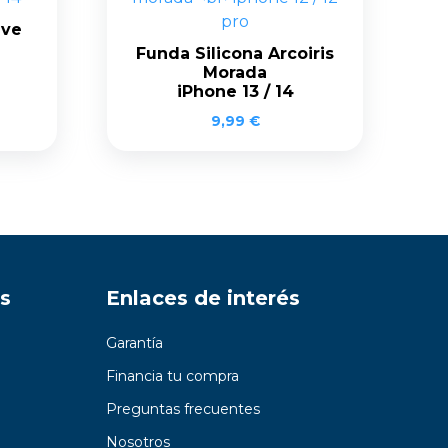
ave
Funda Silicona Arcoiris
Morada
iPhone 13 / 14
9,99
€
s
Enlaces de interés
Garantía
Financia tu compra
Preguntas frecuentes
Nosotros