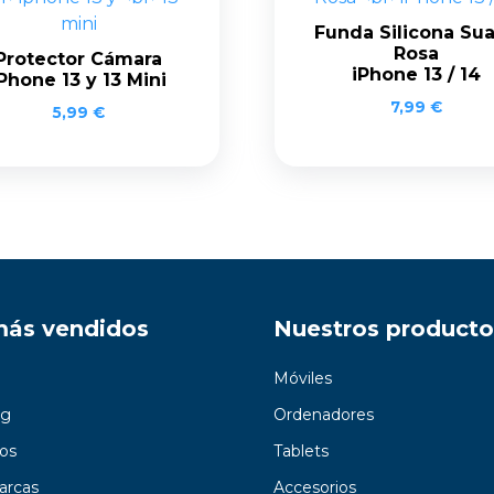
Funda Silicona Su
Rosa
Protector Cámara
iPhone 13 / 14
Phone 13 y 13 Mini
7,99
€
5,99
€
más vendidos
Nuestros producto
Móviles
g
Ordenadores
os
Tablets
arcas
Accesorios