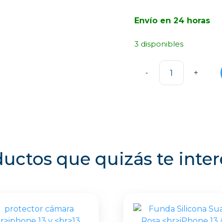
Envío en 24 horas
3 disponibles
Funda
Acrílica
Transparente
de
Negra
iPhone
13
uctos que quizás te inte
/
14
cantidad