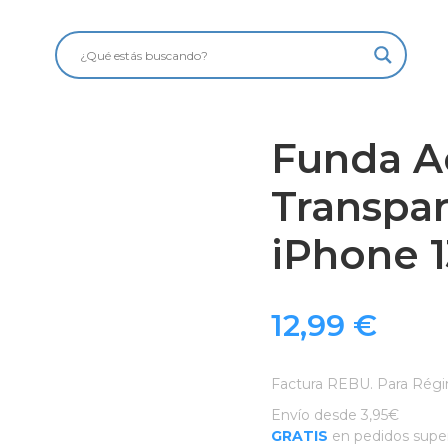
Funda Ac
Transpa
iPhone 1
12,99
€
Factura REBU. Para Régi
Envío desde 3,95€
GRATIS
en pedidos super