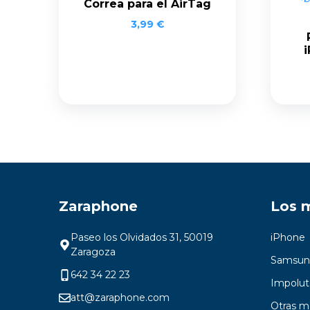
Correa para el AirTag
3,99
€
i
Zaraphone
Los 
Paseo los Olvidados 31, 50019
iPhone
Zaragoza
Samsun
642 34 22 23
Impolut
att@zaraphone.com
Otras m