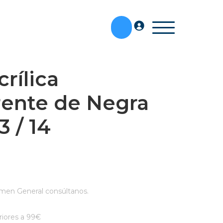
rílica
rente de Negra
3 / 14
men General consúltanos.
iores a 99€