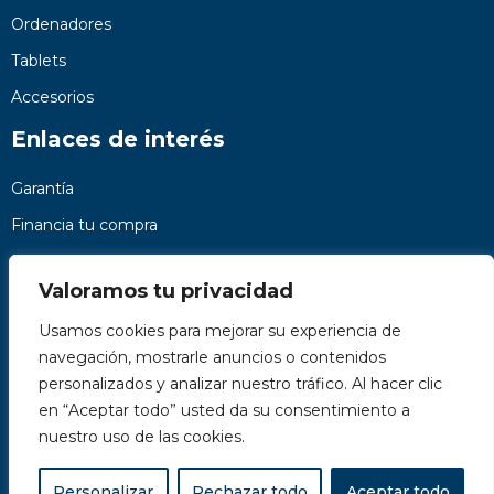
Ordenadores
Tablets
Accesorios
Enlaces de interés
Garantía
Financia tu compra
Preguntas frecuentes
Valoramos tu privacidad
Nosotros
Usamos cookies para mejorar su experiencia de
Contacto
navegación, mostrarle anuncios o contenidos
Páginas legales
personalizados y analizar nuestro tráfico. Al hacer clic
Kit Digital
en “Aceptar todo” usted da su consentimiento a
nuestro uso de las cookies.
Personalizar
Rechazar todo
Aceptar todo