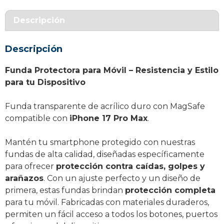
MagSafe
Rosa
Descripción
iPhone
17
Descripción
Pro
Max
Funda Protectora para Móvil – Resistencia y Estilo
cantidad
para tu Dispositivo
Funda transparente de acrílico duro con MagSafe
compatible con
iPhone 17 Pro Max
.
Mantén tu smartphone protegido con nuestras
fundas de alta calidad, diseñadas específicamente
para ofrecer
protección contra caídas, golpes y
arañazos
. Con un ajuste perfecto y un diseño de
primera, estas fundas brindan
protección completa
para tu móvil. Fabricadas con materiales duraderos,
permiten un fácil acceso a todos los botones, puertos