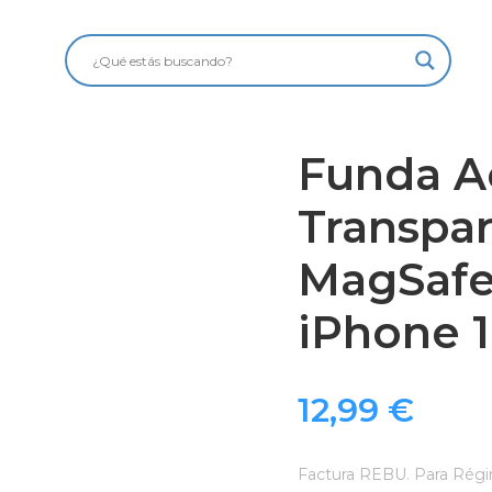
Funda Ac
Transpa
MagSafe
iPhone 
12,99
€
Factura REBU. Para Régi