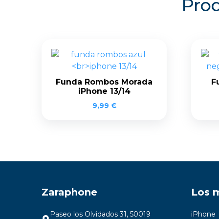
Prod
Funda Rombos Morada
F
iPhone 13/14
9,99
€
Zaraphone
Los 
Paseo los Olvidados 31, 50019
iPhone