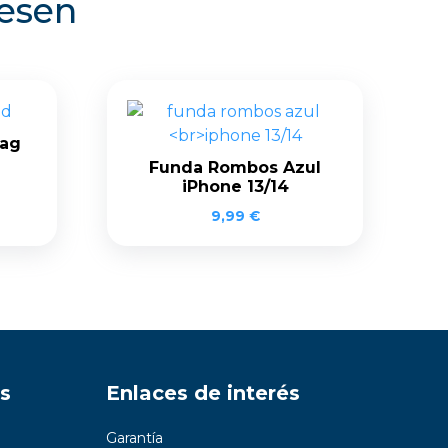
resen
Tag
Funda Rombos Azul
iPhone 13/14
9,99
€
s
Enlaces de interés
Garantía