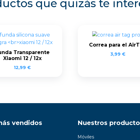
uctos que quizás te inte
Correa para el Air
unda Transparente
3,99
€
Xiaomi 12 / 12x
12,99
€
más vendidos
Nuestros producto
Móviles