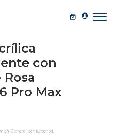
rílica
rente con
 Rosa
16 Pro Max
men General consúltanos.