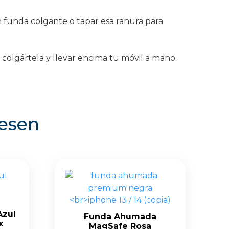
funda colgante o tapar esa ranura para
 colgártela y llevar encima tu móvil a mano.
resen
Azul
Funda Ahumada
x
MagSafe Rosa