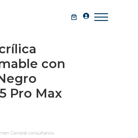
rílica
rmable con
Negro
15 Pro Max
men General consúltanos.