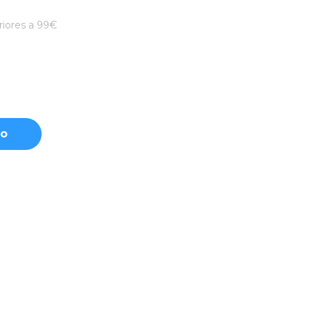
iores a 99€
to