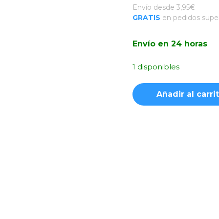
Envío desde 3,95€
GRATIS
en pedidos super
Envío en 24 horas
1 disponibles
Funda
Añadir al carri
Acrílica
Transformable
con
Cordón
Negro
iPhone
15
Pro
Max
cantidad