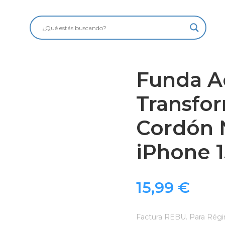
Funda Ac
Transfo
Cordón 
iPhone 
15,99
€
Factura REBU. Para Régi