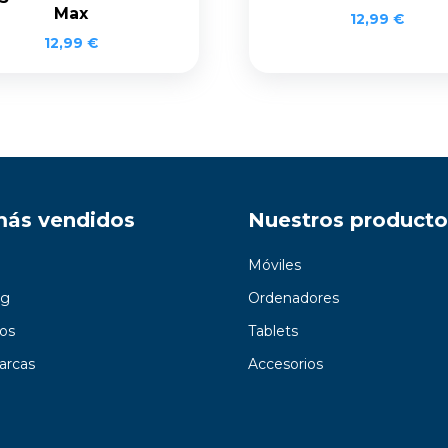
Max
12,99
€
12,99
€
más vendidos
Nuestros producto
Móviles
g
Ordenadores
os
Tablets
arcas
Accesorios