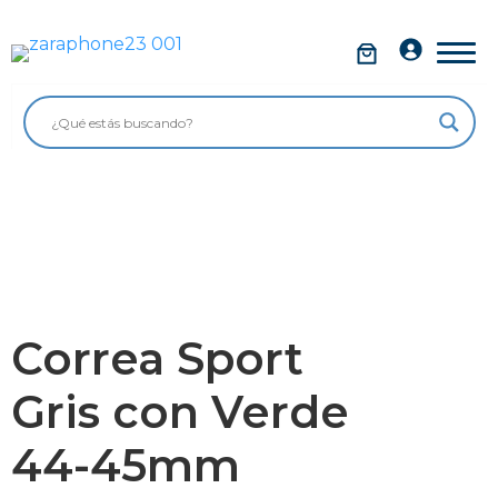
Saltar
al
Móviles
contenido
Impolutos
Relojes
Tablets
Ordenadores
Audio
Correa Sport
Accesorios
Gris con Verde
Garantía Zaraphone
44-45mm