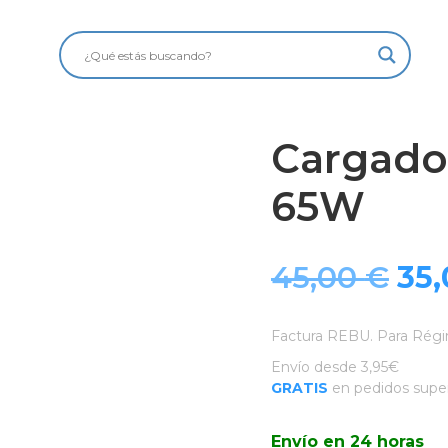
Cargado
65W
El
45,00
€
35
pre
Factura REBU. Para Régi
ori
Envío desde 3,95€
GRATIS
en pedidos super
era
Envío en 24 horas