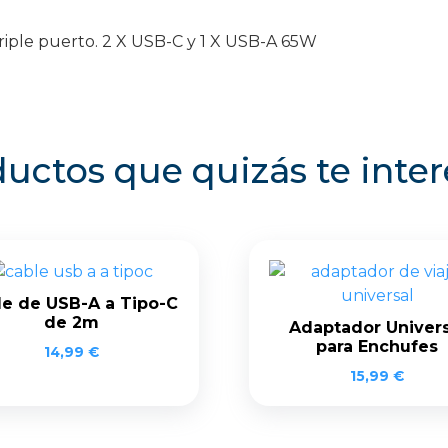
riple puerto. 2 X USB-C y 1 X USB-A 65W
uctos que quizás te inte
le de USB-A a Tipo-C
de 2m
Adaptador Univers
para Enchufes
14,99
€
15,99
€