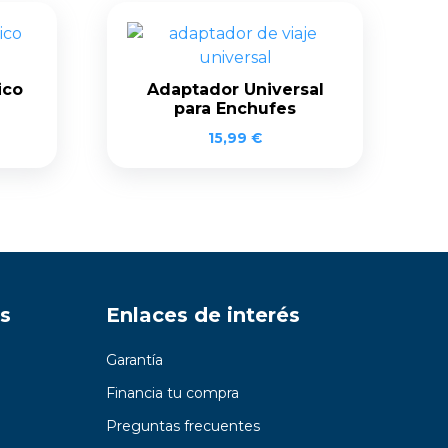
ico
Adaptador Universal
para Enchufes
15,99
€
s
Enlaces de interés
Garantía
Financia tu compra
Preguntas frecuentes