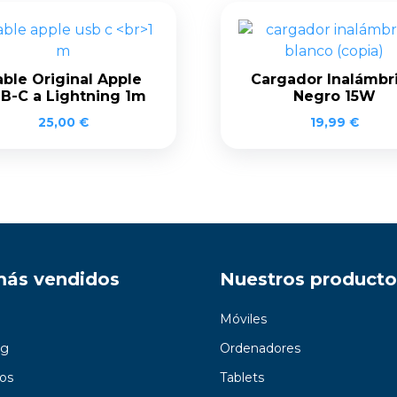
ble Original Apple
Cargador Inalámbr
B-C a Lightning 1m
Negro 15W
25,00
€
19,99
€
más vendidos
Nuestros producto
Móviles
g
Ordenadores
os
Tablets