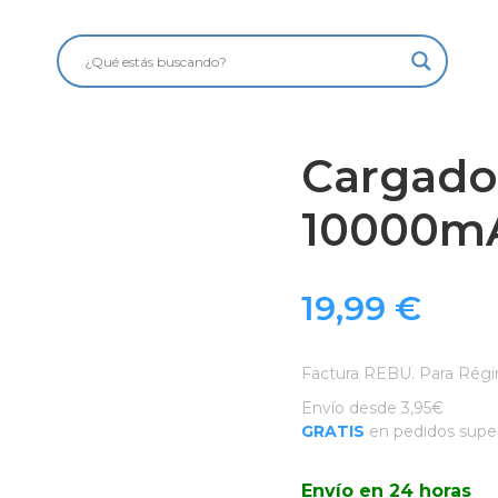
Cargado
10000m
19,99
€
Factura REBU. Para Régi
Envío desde 3,95€
GRATIS
en pedidos super
Envío en 24 horas