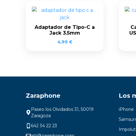
Adaptador de Tipo-C a
Ca
Jack 3.5mm
US
4,99
€
Zaraphone
Los 
Paseo los Olvidados 31, 50019
iPhone
Zaragoza
Samsun
642 34 22 23
Impolut
att@zaraphone.com