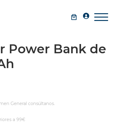
r Power Bank de
Ah
men General consúltanos.
iores a 99€