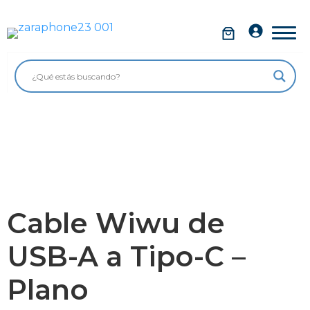
Saltar
al
Móviles
contenido
Impolutos
Relojes
Tablets
Ordenadores
Audio
Cable Wiwu de
Accesorios
USB-A a Tipo-C –
Garantía Zaraphone
Plano