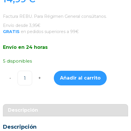
Factura REBU. Para Régimen General consúltanos.
Envío desde 3,95€
GRATIS
en pedidos superiores a 99€
Envío en 24 horas
5 disponibles
Añadir al carrito
Cable
Wiwu
de
Tipo-
C
Descripción
a
Lightning
Descripción
Negro