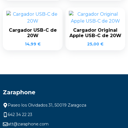
Cargador USB-C de
Cargador Original
20W
Apple USB-C de 20W
14,99
€
25,00
€
Zaraphone
Paseo los Olvidados 31, 50019 Zaragoza
642 34 22 23
att@zaraphone.com