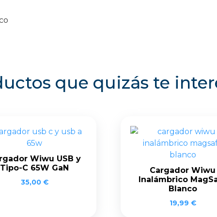
nco
uctos que quizás te inte
rgador Wiwu USB y
Tipo-C 65W GaN
Cargador Wiwu
Inalámbrico MagS
35,00
€
Blanco
19,99
€