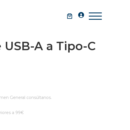
 USB-A a Tipo-C
men General consúltanos.
iores a 99€