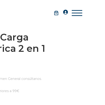
 Carga
ica 2 en 1
men General consúltanos.
iores a 99€