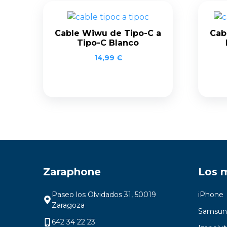
Cable Wiwu de Tipo-C a
Cab
Tipo-C Blanco
14,99
€
Zaraphone
Los 
Paseo los Olvidados 31, 50019
iPhone
Zaragoza
Samsun
642 34 22 23