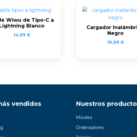
le Wiwu de Tipo-C a
Lightning Blanco
Cargador Inalámbr
Negro
14,99
€
19,99
€
más vendidos
Nuestros producto
Móviles
g
Ordenadores