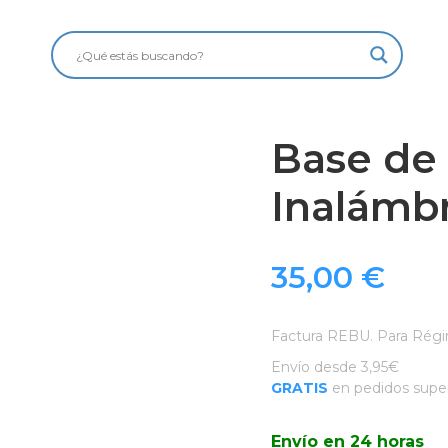
Base de
Inalámbr
35,00
€
Factura REBU. Para Régi
Envío desde 3,95€
GRATIS
en pedidos super
Envío en 24 horas