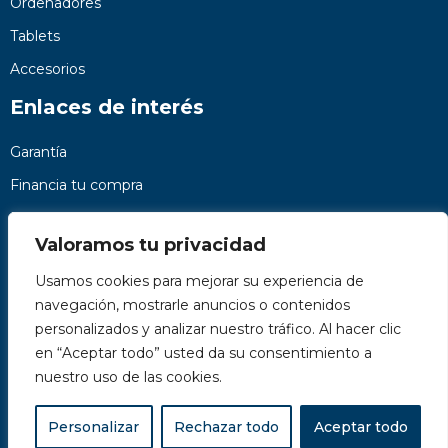
Ordenadores
Tablets
Accesorios
Enlaces de interés
Garantía
Financia tu compra
Preguntas frecuentes
Valoramos tu privacidad
Nosotros
Usamos cookies para mejorar su experiencia de
Contacto
navegación, mostrarle anuncios o contenidos
Páginas legales
personalizados y analizar nuestro tráfico. Al hacer clic
Kit Digital
en “Aceptar todo” usted da su consentimiento a
nuestro uso de las cookies.
Personalizar
Rechazar todo
Aceptar todo