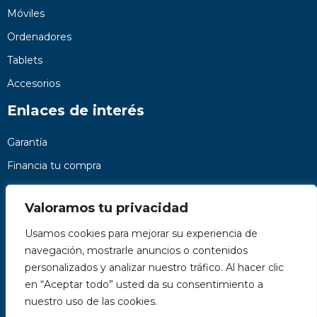
Móviles
Ordenadores
Tablets
Accesorios
Enlaces de interés
Garantía
Financia tu compra
Preguntas frecuentes
Valoramos tu privacidad
Nosotros
Usamos cookies para mejorar su experiencia de
Contacto
navegación, mostrarle anuncios o contenidos
Páginas legales
personalizados y analizar nuestro tráfico. Al hacer clic
Kit Digital
en “Aceptar todo” usted da su consentimiento a
nuestro uso de las cookies.