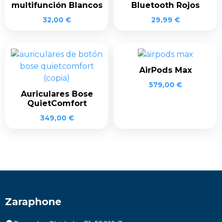
multifunción Blancos
Bluetooth Rojos
32,00
€
29,99
€
AirPods Max
579,00
€
Auriculares Bose
QuietComfort
349,00
€
Zaraphone