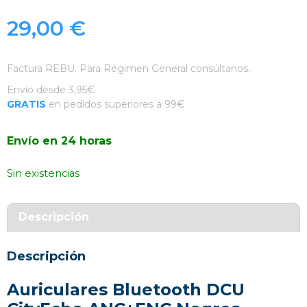
29,00
€
Factura REBU. Para Régimen General consúltanos.
Envío desde 3,95€
GRATIS
en pedidos superiores a 99€
Envío en 24 horas
Sin existencias
Descripción
Descripción
Auriculares Bluetooth DCU