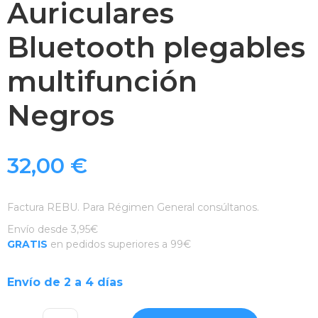
Auriculares
Bluetooth plegables
multifunción
Negros
32,00
€
Factura REBU. Para Régimen General consúltanos.
Envío desde 3,95€
GRATIS
en pedidos superiores a 99€
Envío de 2 a 4 días