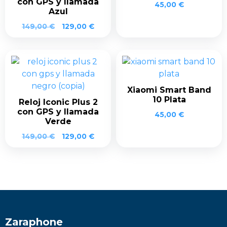
con GPS y llamada
45,00
€
Azul
El
El
149,00
€
129,00
€
precio
precio
original
actual
era:
es:
149,00 €.
129,00 €.
Xiaomi Smart Band
10 Plata
Reloj Iconic Plus 2
con GPS y llamada
45,00
€
Verde
El
El
149,00
€
129,00
€
precio
precio
original
actual
era:
es:
149,00 €.
129,00 €.
Zaraphone