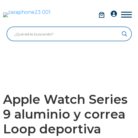
Saltar
al
Móviles
contenido
Impolutos
Relojes
Tablets
Ordenadores
Audio
Apple Watch Series
Accesorios
9 aluminio y correa
Garantía Zaraphone
Loop deportiva