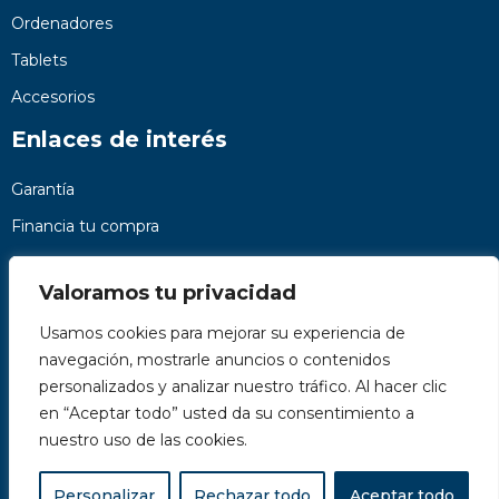
Ordenadores
Tablets
Accesorios
Enlaces de interés
Garantía
Financia tu compra
Preguntas frecuentes
Valoramos tu privacidad
Nosotros
Usamos cookies para mejorar su experiencia de
Contacto
navegación, mostrarle anuncios o contenidos
Páginas legales
personalizados y analizar nuestro tráfico. Al hacer clic
Kit Digital
en “Aceptar todo” usted da su consentimiento a
nuestro uso de las cookies.
Personalizar
Rechazar todo
Aceptar todo