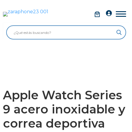
Saltar
al
Móviles
contenido
Impolutos
Relojes
Tablets
Ordenadores
Audio
Apple Watch Series
Accesorios
9 acero inoxidable y
Garantía Zaraphone
correa deportiva