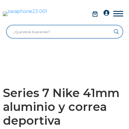
Saltar
al
Móviles
contenido
Impolutos
Relojes
Tablets
Ordenadores
Audio
Series 7 Nike 41mm
Accesorios
aluminio y correa
Garantía Zaraphone
deportiva