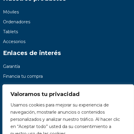
Móviles
Ordenadores
Tablets
Accesorios
Enlaces de interés
Garantía
Financia tu compra
Preguntas frecuentes
Valoramos tu privacidad
Nosotros
Usamos cookies para mejorar su experiencia de
Contacto
navegación, mostrarle anuncios o contenidos
Páginas legales
personalizados y analizar nuestro tráfico. Al hacer clic
Kit Digital
en “Aceptar todo” usted da su consentimiento a
nuestro uso de las cookies.