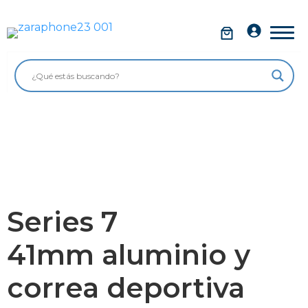
Saltar
al
Móviles
contenido
Impolutos
Relojes
Tablets
Ordenadores
Audio
Series 7
Accesorios
41mm aluminio y
Garantía Zaraphone
correa deportiva