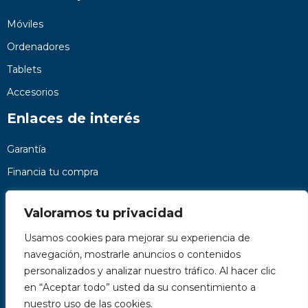
Móviles
Ordenadores
Tablets
Accesorios
Enlaces de interés
Garantía
Financia tu compra
Preguntas frecuentes
Valoramos tu privacidad
Nosotros
Usamos cookies para mejorar su experiencia de
Contacto
navegación, mostrarle anuncios o contenidos
Páginas legales
personalizados y analizar nuestro tráfico. Al hacer clic
Kit Digital
en “Aceptar todo” usted da su consentimiento a
nuestro uso de las cookies.