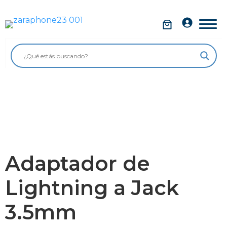
Saltar
al
Móviles
contenido
Impolutos
Relojes
Tablets
Ordenadores
Audio
Adaptador de
Accesorios
Lightning a Jack
Garantía Zaraphone
3.5mm