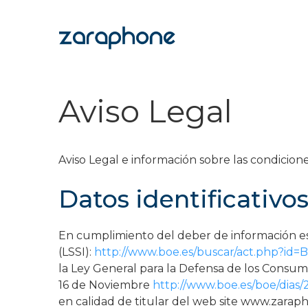
Saltar
al
contenido
Móviles
Aviso Legal
Impolutos
Relojes
Aviso Legal e información sobre las condicione
Tablets
Datos identificativos
Ordenadores
En cumplimiento del deber de información esti
(LSSI):
http://www.boe.es/buscar/act.php?id
Audio
la Ley General para la Defensa de los Consumi
16 de Noviembre
http://www.boe.es/boe/dias
Accesorios
en calidad de titular del web site www.zaraph