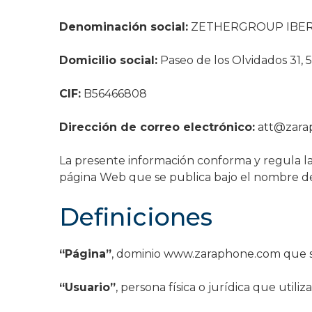
Garantía Zaraphone
Denominación social:
ZETHERGROUP IBERI
Domicilio social:
Paseo de los Olvidados 31, 
CIF:
B56466808
Dirección de correo electrónico:
att@zara
La presente información conforma y regula las 
página Web que se publica bajo el nombre 
Definiciones
“Página”
, dominio www.zaraphone.com que se 
“Usuario”
, persona física o jurídica que utili