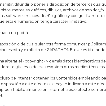
smitir, difundir o poner a disposición de terceros cualqu
idos, mensajes, gráficos, dibujos, archivos de sonido y/o 
ías, software, enlaces, diseño gráfico y códigos fuente, o
que esta enumeración tenga carácter limitativo.
uario no podrá:
 disposición o de cualquier otra forma comunicar públicam
ión escrita y explícita de ZARAPHONE, que es titular de
ma alterar el «copyright» y demás datos identificativos
ficadores digitales, o de cualesquiera otros medios técnico
cluso de intentar obtener los Contenidos empleando par
u disposición a este efecto o se hayan indicado a este e
 empleen habitualmente en Internet a este efecto siempr
s.