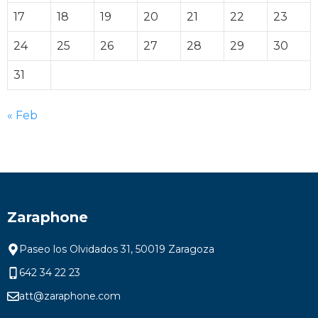
17
18
19
20
21
22
23
24
25
26
27
28
29
30
31
« Feb
Zaraphone
Paseo los Olvidados 31, 50019 Zaragoza
642 34 22 23
att@zaraphone.com