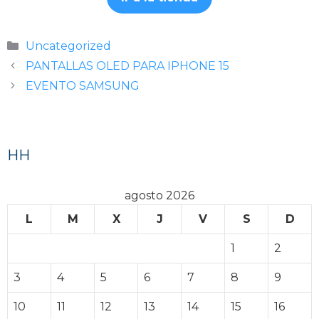
Categorías
Uncategorized
PANTALLAS OLED PARA IPHONE 15
EVENTO SAMSUNG
HH
agosto 2026
L
M
X
J
V
S
D
1
2
3
4
5
6
7
8
9
10
11
12
13
14
15
16