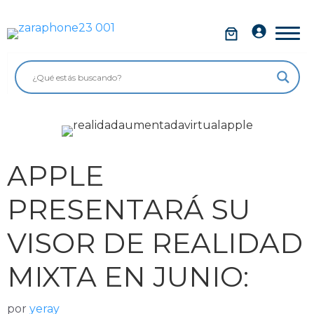
Saltar
al
Móviles
contenido
Impolutos
Relojes
Tablets
Ordenadores
APPLE
Audio
PRESENTARÁ SU
Accesorios
VISOR DE REALIDAD
Garantía Zaraphone
MIXTA EN JUNIO:
por
yeray